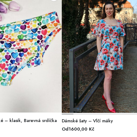
BĚR MOŽNOSTÍ
VÝBĚR MOŽNOSTÍ
é – klasik, Barevná srdíčka
Dámské šaty – Vlčí máky
Od
1600,00
Kč