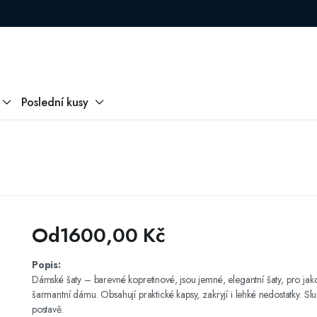
Poslední kusy
Od
1600,00
Kč
Popis:
Dámské šaty – barevné kopretinové, jsou jemné, elegantní šaty, pro jak
šarmantní dámu. Obsahují praktické kapsy, zakryjí i lehké nedostatky. Sl
postavě.