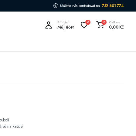
Můžete nás kontaktovat na
732 601 774
Přihlásit
Celkem
0
0
Můj účet
0,00
Kč
oukoli
ušivé na každé