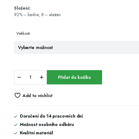
Složení:
92% – bavlna, 8 – elastan
Velikosti
Dámské
Přidat do košíku
šaty
-
Kopretinové
Add to wishlist
quantity
Doručení do 14 pracovních dní
Možnost osobního odběru
Kvalitní materiál