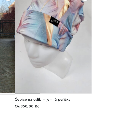
VÝBĚR MOŽNOSTÍ
Čepice na culík – jemná peříčka
Od
350,00
Kč