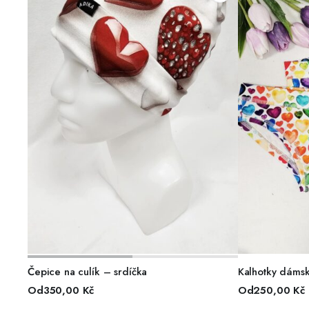
VÝBĚR MOŽNOSTÍ
VÝ
Čepice na culík – srdíčka
Kalhotky dámsk
Od
350,00
Kč
Od
250,00
Kč