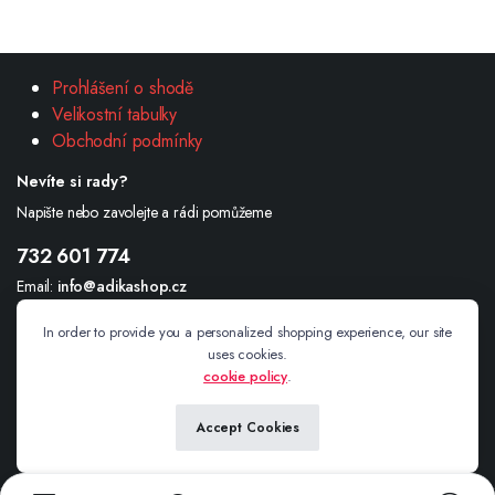
Prohlášení o shodě
Velikostní tabulky
Obchodní podmínky
Nevíte si rady?
Napište nebo zavolejte a rádi pomůžeme
732 601 774
Email:
info@adikashop.cz
Andrea Šimonová Havlíčkova 234/1 Valašské Meziříčí 757 01
In order to provide you a personalized shopping experience, our site
uses cookies.
cookie policy
.
Sledujte nás
Accept Cookies