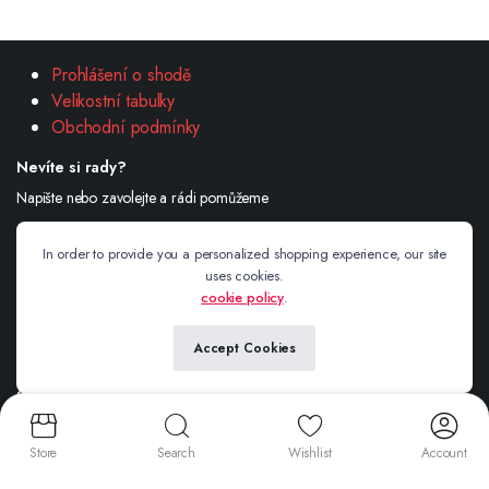
Prohlášení o shodě
Velikostní tabulky
Obchodní podmínky
Nevíte si rady?
Napište nebo zavolejte a rádi pomůžeme
732 601 774
In order to provide you a personalized shopping experience, our site
Email:
info@adikashop.cz
uses cookies.
cookie policy
.
Andrea Šimonová Havlíčkova 234/1 Valašské Meziříčí 757 01
Accept Cookies
Sledujte nás
Store
Search
Wishlist
Account