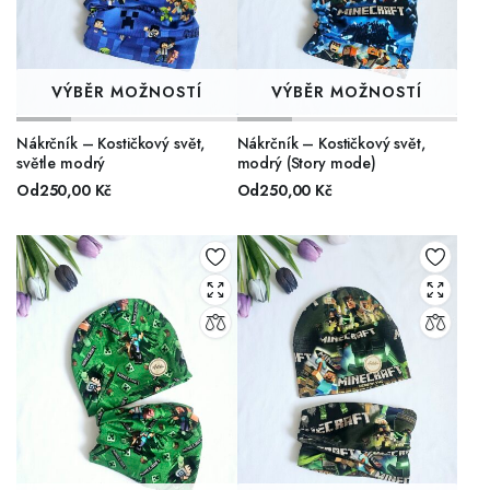
VÝBĚR MOŽNOSTÍ
VÝBĚR MOŽNOSTÍ
Nákrčník – Kostičkový svět,
Nákrčník – Kostičkový svět,
světle modrý
modrý (Story mode)
Od
250,00
Kč
Od
250,00
Kč