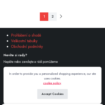
1
2
Prohlášení o shodě
Velikostní tabulky
Obchodní podmínky
Nevíte si rady?
Napište nebo zavolejte a rádi pomůžeme
732 601 774
In order to provide you a personalized shopping experience, our site
Email:
info@adikashop.cz
uses cookies.
cookie policy
.
Andrea Šimonová Havlíčkova 234/1 Valašské Meziříčí 757 01
Accept Cookies
Sledujte nás