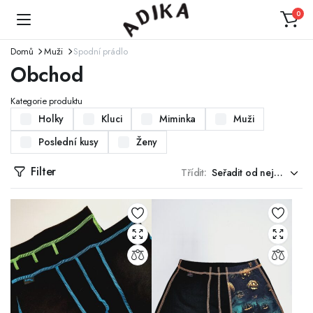
0
Domů
Muži
Spodní prádlo
Obchod
Kategorie produktu
Holky
Kluci
Miminka
Muži
Poslední kusy
Ženy
Filter
Třídit: