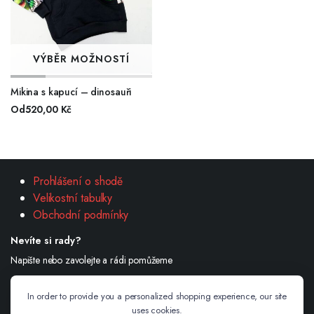
VÝBĚR MOŽNOSTÍ
Mikina s kapucí – dinosauři
Od
520,00
Kč
Prohlášení o shodě
Velikostní tabulky
Obchodní podmínky
Nevíte si rady?
Napište nebo zavolejte a rádi pomůžeme
732 601 774
In order to provide you a personalized shopping experience, our site
Email:
info@adikashop.cz
uses cookies.