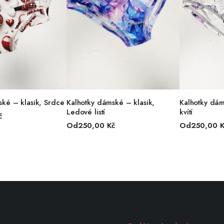
R MOŽNOSTÍ
VÝBĚR MOŽNOSTÍ
VÝBĚ
ké – klasik, Srdce
Kalhotky dámské – klasik,
Kalhotky dám
Ledové listí
kvítí
č
Od
250,00
Kč
Od
250,00
K