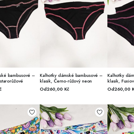
R MOŽNOSTÍ
VÝBĚR MOŽNOSTÍ
VÝBĚ
mské bambusové –
Kalhotky dámské bambusové –
Kalhotky dá
-starorůžové
klasik, Černo-růžový neon
klasik, Fuxio
č
Od
260,00
Kč
Od
260,00