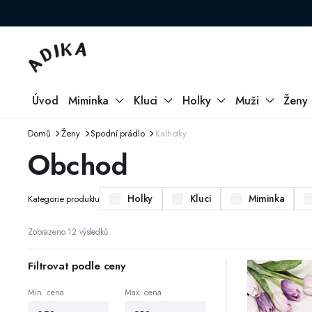
Úvod
Miminka
Kluci
Holky
Muži
Ženy
Domů
Ženy
Spodní prádlo
Kalhotky
Obchod
Holky
Kluci
Miminka
Kategorie produktu
Seřazeno
Zobrazeno 12 výsledků
od
nejnovějších
Filtrovat podle ceny
Min. cena
Max. cena