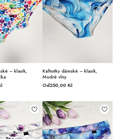
R MOŽNOSTÍ
VÝBĚR MOŽNOSTÍ
ské – klasik,
Kalhotky dámské – klasik,
čka
Modré vlny
č
Od
250,00
Kč