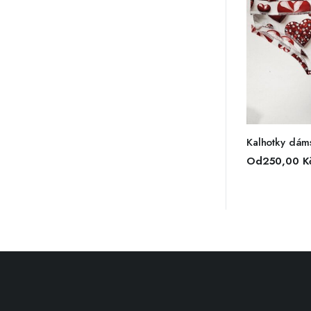
VÝBĚ
Kalhotky dáms
Od
250,00
K