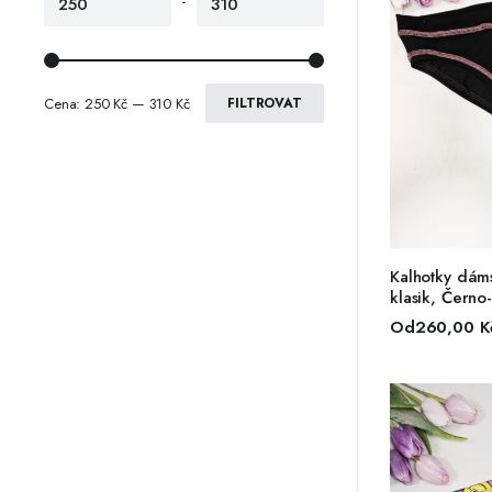
-
Cena:
250 Kč
—
310 Kč
FILTROVAT
VÝBĚ
Kalhotky dá
klasik, Černo
Od
260,00
K