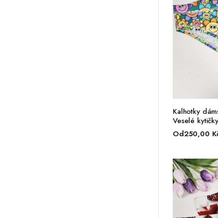
VÝBĚ
Kalhotky dáms
Veselé kytičk
Od
250,00
K