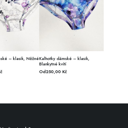
R MOŽNOSTÍ
VÝBĚR MOŽNOSTÍ
ské – klasik, Něžné
Kalhotky dámské – klasik,
Blankytné kvítí
č
Od
250,00
Kč