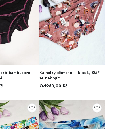
R MOŽNOSTÍ
VÝBĚR MOŽNOSTÍ
mské bambusové –
Kalhotky dámské – klasik, Stáří
vé
se nebojím
Kč
Od
250,00
Kč