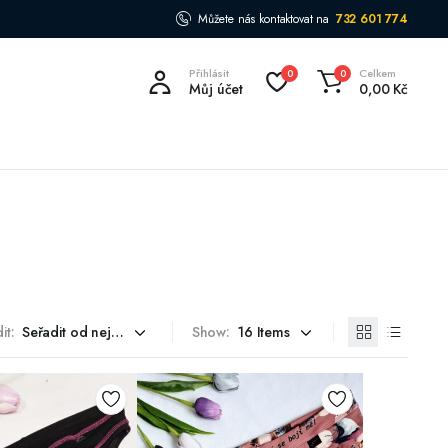
Můžete nás kontaktovat na
732 601 774
Přihlásit
Celkem
0
0
Můj účet
0,00
Kč
it:
Show: