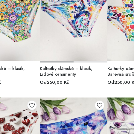
R MOŽNOSTÍ
VÝBĚR MOŽNOSTÍ
VÝBĚ
ké – klasik,
Kalhotky dámské – klasik,
Kalhotky dám
y
Lidové ornamenty
Barevná srdí
č
Od
250,00
Kč
Od
250,00
K