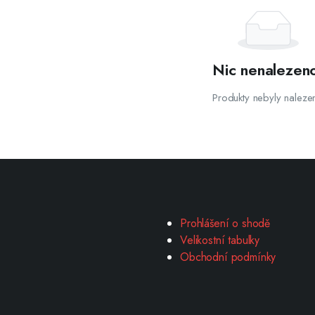
Nic nenalezen
Produkty nebyly naleze
Prohlášení o shodě
Velikostní tabulky
Obchodní podmínky