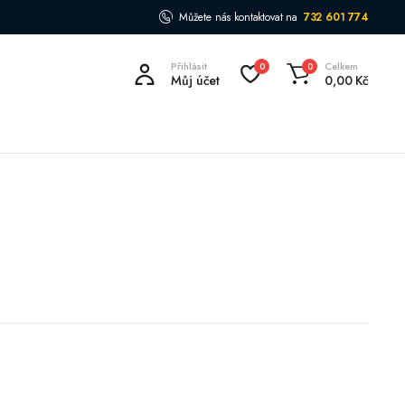
Můžete nás kontaktovat na
732 601 774
Přihlásit
Celkem
0
0
Můj účet
0,00
Kč