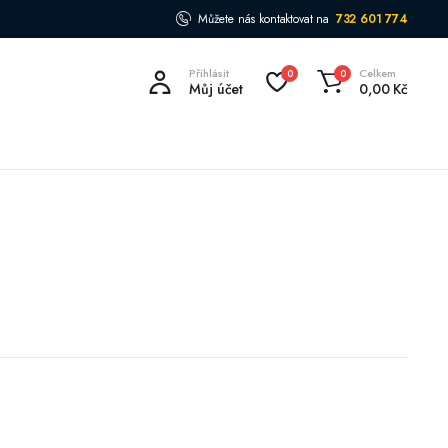
Můžete nás kontaktovat na
732 601 774
Přihlásit
Celkem
0
0
Můj účet
0,00
Kč