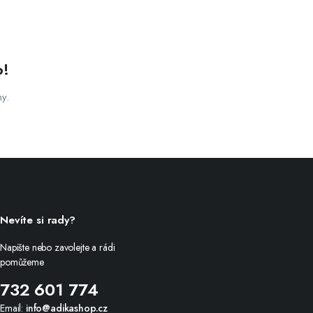
o!
ny.
Nevíte si rady?
Napište nebo zavolejte a rádi
pomůžeme
732 601 774
Email:
info@adikashop.cz