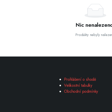
Nic nenalezen
Produkty nebyly naleze
Prohlášení o shodě
Velikostní tabulky
Obchodní podmínky