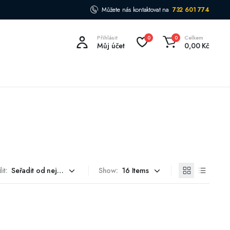
Můžete nás kontaktovat na
732 601 774
Přihlásit
Celkem
0
0
Můj účet
0,00
Kč
it:
Show: