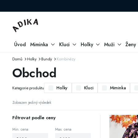
Úvod
Miminka
Kluci
Holky
Muži
Ženy
Domů
Holky
Bundy
Kombinézy
Obchod
Holky
Kluci
Miminka
Kategorie produktu
Zobrazen jediný výsledek
Filtrovat podle ceny
Min. cena
Max. cena