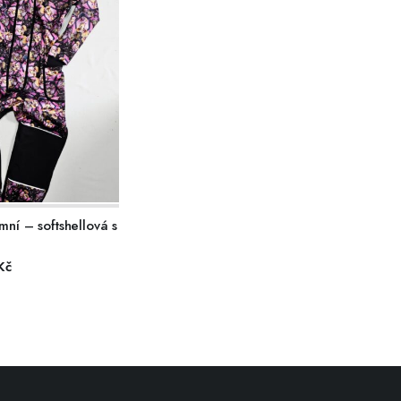
R MOŽNOSTÍ
ní – softshellová s
Kč