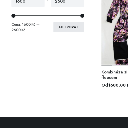
-
Cena:
1600 Kč
—
FILTROVAT
2600 Kč
VÝBĚ
Kombinéza zim
fleecem
Od
1600,00