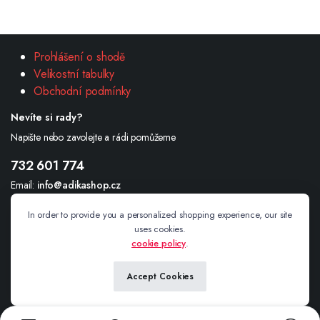
Prohlášení o shodě
Velikostní tabulky
Obchodní podmínky
Nevíte si rady?
Napište nebo zavolejte a rádi pomůžeme
732 601 774
Email:
info@adikashop.cz
Andrea Šimonová Havlíčkova 234/1 Valašské Meziříčí 757 01
In order to provide you a personalized shopping experience, our site
uses cookies.
cookie policy
.
Sledujte nás
Accept Cookies