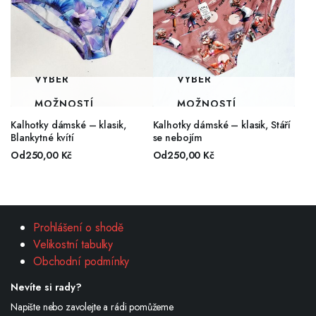
VÝBĚR
VÝBĚR
MOŽNOSTÍ
MOŽNOSTÍ
Kalhotky dámské – klasik,
Kalhotky dámské – klasik, Stáří
Blankytné kvítí
se nebojím
Od
250,00
Kč
Od
250,00
Kč
Prohlášení o shodě
Velikostní tabulky
Obchodní podmínky
Nevíte si rady?
Napište nebo zavolejte a rádi pomůžeme