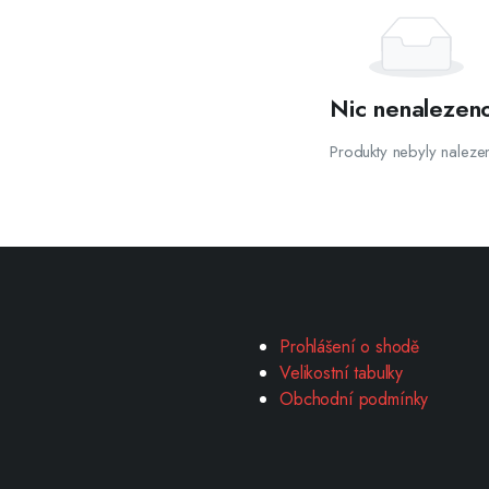
Nic nenalezen
Produkty nebyly naleze
Prohlášení o shodě
Velikostní tabulky
Obchodní podmínky