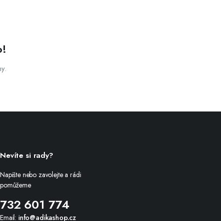
o!
ny.
Nevíte si rady?
Napište nebo zavolejte a rádi
pomůžeme
732 601 774
Email:
info@adikashop.cz