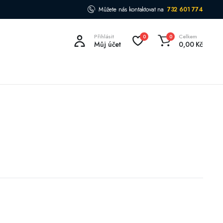
Můžete nás kontaktovat na
732 601 774
Přihlásit
Celkem
0
0
Můj účet
0,00
Kč