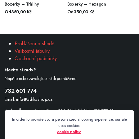
Boxerky – Trhliny
Boxerky – Hexagon
Od
350,00
Kč
Od
350,00
Kč
Prohlášení o shodě
Velikostní tabulky
Obchodní podmínky
Nevíte si rady?
Napište nebo zavolejte a rádi pomůžeme
732 601 774
Email:
info@adikashop.cz
Andrea Šimonová Havlíčkova 234/1 Valašské Meziříčí 757 01
In order to provide you a personalized shopping experience, our site
uses cookies.
cookie policy
.
Sledujte nás