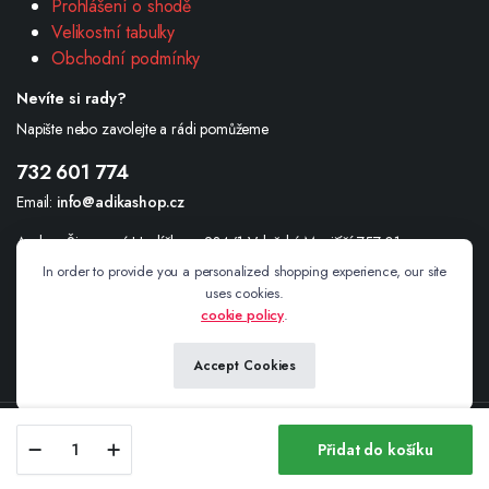
Prohlášení o shodě
Velikostní tabulky
Obchodní podmínky
Nevíte si rady?
Napište nebo zavolejte a rádi pomůžeme
732 601 774
Email:
info@adikashop.cz
Andrea Šimonová Havlíčkova 234/1 Valašské Meziříčí 757 01
In order to provide you a personalized shopping experience, our site
uses cookies.
cookie policy
.
Sledujte nás
Accept Cookies
Boxerky
Copyright 2025© adikashop.cz
Přidat do košíku
-
Store
Search
Wishlist
Account
Vánoční