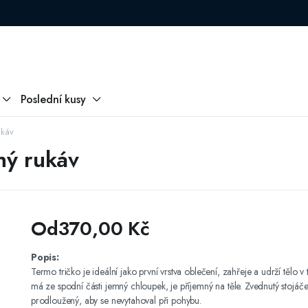
Poslední kusy
ukáv
hý rukáv
Od
370,00
Kč
Popis:
Termo tričko je ideální jako první vrstva oblečení, zahřeje a udrží tělo v 
má ze spodní části jemný chloupek, je příjemný na těle. Zvednutý stojáček
prodloužený, aby se nevytahoval při pohybu.