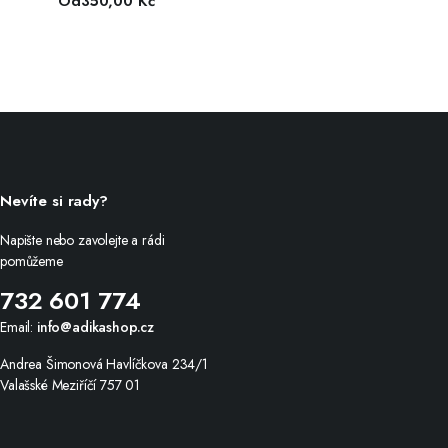
Od
350,00
Kč
Nevíte si rady?
Napište nebo zavolejte a rádi
pomůžeme
732 601 774
Email:
info@adikashop.cz
Andrea Šimonová Havlíčkova 234/1
Valašské Meziříčí 757 01