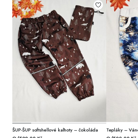
VÝBĚR MOŽNOSTÍ
VÝ
ŠUP-ŠUP softshellové kalhoty – čokoláda
Tepláky – Ván