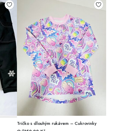
VÝBĚR MOŽNOSTÍ
Tričko s dlouhým rukávem – Cukrovinky