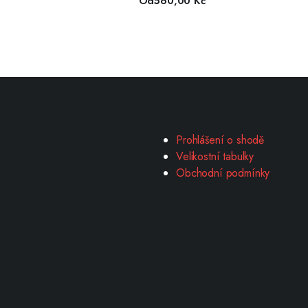
Od
560,00
Kč
Prohlášení o shodě
Velikostní tabulky
Obchodní podmínky