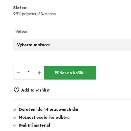
Složeni:
95% polyester, 5% elastan.
Velikosti
Tričko
Přidat do košíku
termo
-
růžové,
Add to wishlist
dlouhý
rukáv
quantity
Doručení do 14 pracovních dní
Možnost osobního odběru
Kvalitní materiál