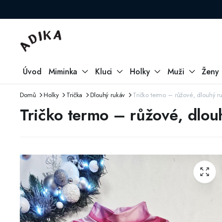
Úvod
Miminka
Kluci
Holky
Muži
Ženy
Domů
Holky
Trička
Dlouhý rukáv
Tričko termo – růžové, dlouhý r
Tričko termo – růžové, dlou