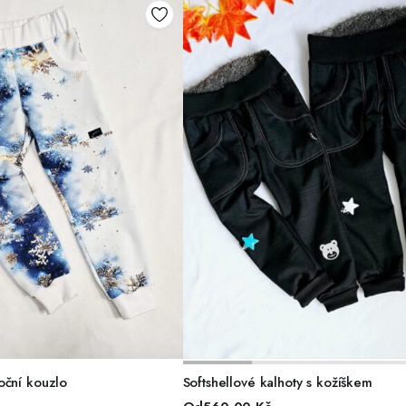
BĚR MOŽNOSTÍ
VÝBĚR MOŽNOSTÍ
oční kouzlo
Softshellové kalhoty s kožíškem