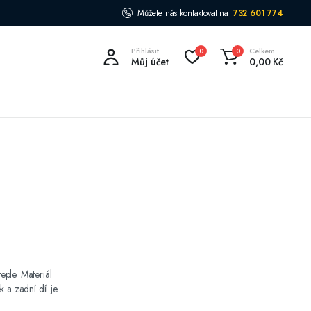
Můžete nás kontaktovat na
732 601 774
Přihlásit
Celkem
0
0
Můj účet
0,00
Kč
teple. Materiál
 a zadní díl je