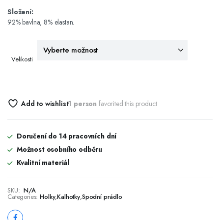
Složení:
92% bavlna, 8% elastan.
Velikosti
Add to wishlist
1 person
favorited this product
Doručení do 14 pracovních dní
Možnost osobního odběru
Kvalitní materiál
SKU:
N/A
Categories:
Holky
,
Kalhotky
,
Spodní prádlo