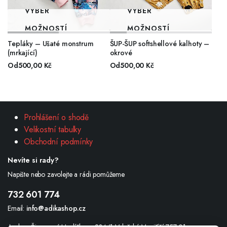
VÝBĚR
VÝBĚR
MOŽNOSTÍ
MOŽNOSTÍ
Tepláky – Ušaté monstrum
ŠUP-ŠUP softshellové kalhoty –
(mrkající)
okrové
Od
500,00
Kč
Od
500,00
Kč
Prohlášení o shodě
Velikostní tabulky
Obchodní podmínky
Nevíte si rady?
Napište nebo zavolejte a rádi pomůžeme
732 601 774
Email:
info@adikashop.cz