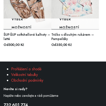
VÝBĚR
VÝBĚR
MOŽNOSTÍ
MOŽNOSTÍ
ŠUP-ŠUP softshellové kalhoty –
Tričko s dlouhým rukávem –
latté
Pampelišky
Od
500,00
Kč
Od
350,00
Kč
Prohlášení o shodě
Velikostní tabulky
Obchodní podmínky
Nevíte si rady?
Napište nebo zavolejte a rádi pomůžeme
732 601 774