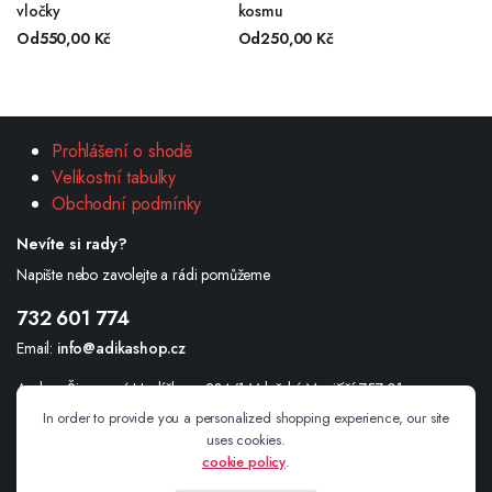
vločky
kosmu
Od
550,00
Kč
Od
250,00
Kč
Prohlášení o shodě
Velikostní tabulky
Obchodní podmínky
Nevíte si rady?
Napište nebo zavolejte a rádi pomůžeme
732 601 774
Email:
info@adikashop.cz
Andrea Šimonová Havlíčkova 234/1 Valašské Meziříčí 757 01
In order to provide you a personalized shopping experience, our site
uses cookies.
cookie policy
.
Sledujte nás