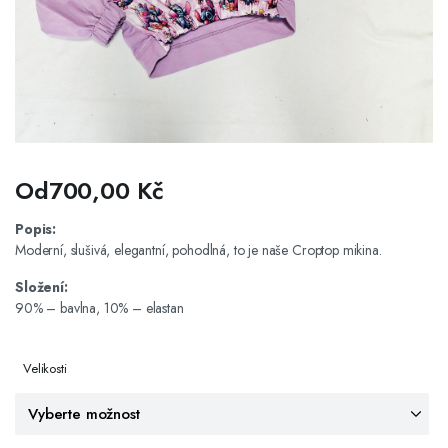
Od
700,00
Kč
Popis:
Moderní, slušivá, elegantní, pohodlná, to je naše Croptop mikina.
Složení:
90% – bavlna, 10% – elastan
Velikosti