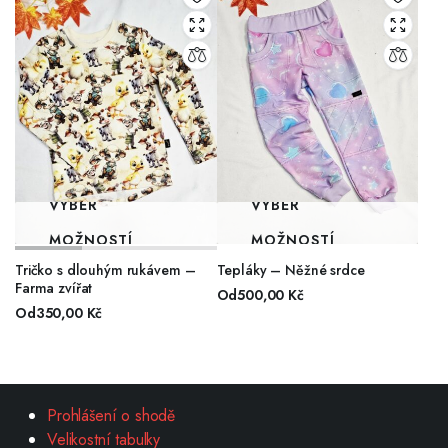
VÝBĚR
VÝBĚR
MOŽNOSTÍ
MOŽNOSTÍ
Tričko s dlouhým rukávem –
Tepláky – Něžné srdce
Farma zvířat
Od
500,00
Kč
Od
350,00
Kč
Prohlášení o shodě
Velikostní tabulky