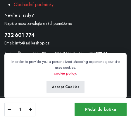
Obchodní podmínky
Nevíte si rady?
Napište nebo zavolejte a rádi pomůžeme
732 601 774
Email:
info@adikashop.cz
Andrea Šimonová Havlíčkova 234/1 Valašské Meziříčí 757 01
In order to provide you a personalized shopping experience, our site
uses cookies.
cookie policy
.
Sledujte nás
Accept Cookies
Copyright 2025© adikashop.cz
Čepice
Přidat do košíku
-
Store
Search
Wishlist
Account
zimní
s
beránkem,