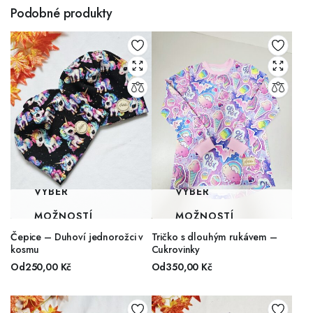
Podobné produkty
VÝBĚR
VÝBĚR
MOŽNOSTÍ
MOŽNOSTÍ
Čepice – Duhoví jednorožci v
Tričko s dlouhým rukávem –
kosmu
Cukrovinky
Od
250,00
Kč
Od
350,00
Kč