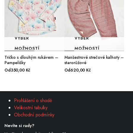
VÝBĚR
VÝBĚR
MOŽNOSTÍ
MOŽNOSTÍ
Tričko s dlouhým rukávem –
Manšestrové strečové kalhoty –
Pampelišky
starorůžové
Od
350,00
Kč
Od
620,00
Kč
Prohlášení o shodě
Velikostní tabulky
Obchodní podmínky
Nevíte si rady?