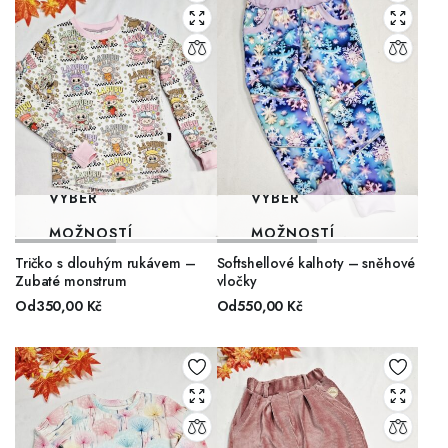
VÝBĚR
VÝBĚR
MOŽNOSTÍ
MOŽNOSTÍ
Tričko s dlouhým rukávem –
Softshellové kalhoty – sněhové
Zubaté monstrum
vločky
Od
350,00
Kč
Od
550,00
Kč