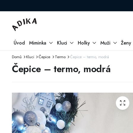
Úvod
Miminka
Kluci
Holky
Muži
Ženy
Domů
Kluci
Čepice
Termo
Čepice – termo, modrá
Čepice – termo, modrá