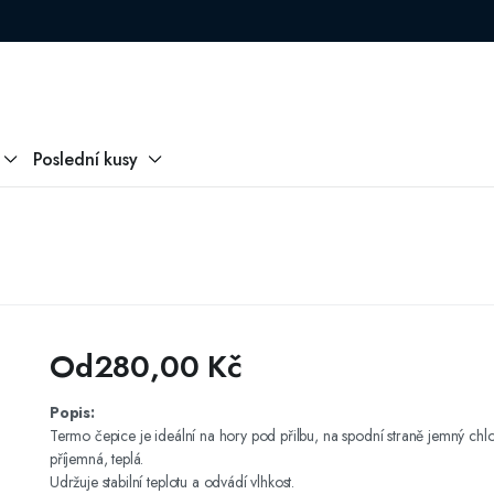
Poslední kusy
Od
280,00
Kč
Popis:
Termo čepice je ideální na hory pod přilbu, na spodní straně jemný chl
příjemná, teplá.
Udržuje stabilní teplotu a odvádí vlhkost.