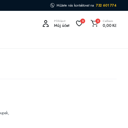
Můžete nás kontaktovat na
732 601 774
Přihlásit
Celkem
0
0
Můj účet
0,00
Kč
oupek,