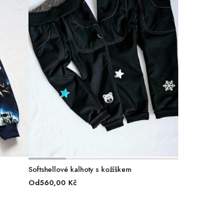
VÝBĚR MOŽNOSTÍ
Softshellové kalhoty s kožíškem
Od
560,00
Kč