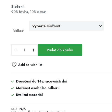
Složení:
90% bavlna, 10% elastan
Velikosti
Čepice
Přidat do košíku
-
termo,
modrá
Add to wishlist
quantity
Doručení do 14 pracovních dní
Možnost osobního odběru
Kvalitní materiál
SKU:
N/A