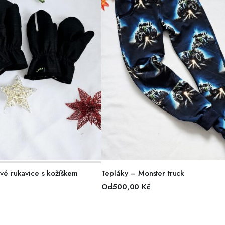
BĚR MOŽNOSTÍ
VÝBĚR MOŽNOSTÍ
ové rukavice s kožíškem
Tepláky – Monster truck
Od
500,00
Kč