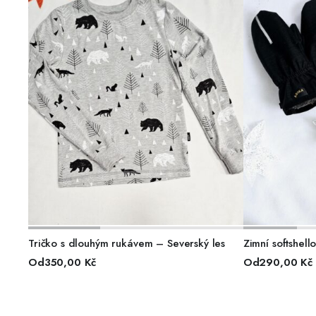
VÝBĚR MOŽNOSTÍ
VÝ
Tričko s dlouhým rukávem – Severský les
Zimní softshell
Od
350,00
Kč
Od
290,00
Kč