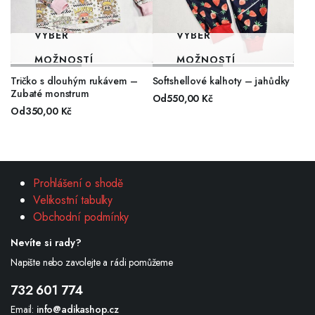
VÝBĚR
VÝBĚR
MOŽNOSTÍ
MOŽNOSTÍ
Tričko s dlouhým rukávem –
Softshellové kalhoty – jahůdky
Zubaté monstrum
Od
550,00
Kč
Od
350,00
Kč
Prohlášení o shodě
Velikostní tabulky
Obchodní podmínky
Nevíte si rady?
Napište nebo zavolejte a rádi pomůžeme
732 601 774
Email:
info@adikashop.cz