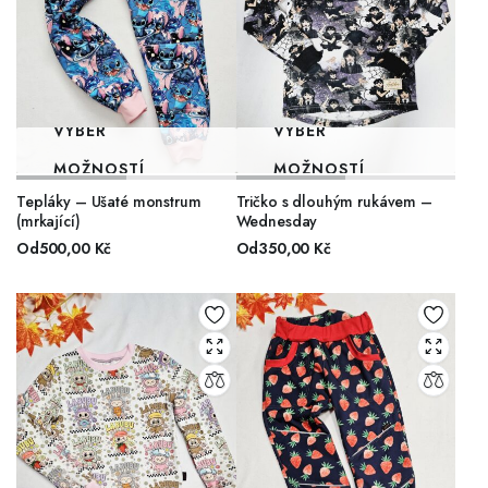
VÝBĚR
VÝBĚR
MOŽNOSTÍ
MOŽNOSTÍ
Tepláky – Ušaté monstrum
Tričko s dlouhým rukávem –
(mrkající)
Wednesday
Od
500,00
Kč
Od
350,00
Kč