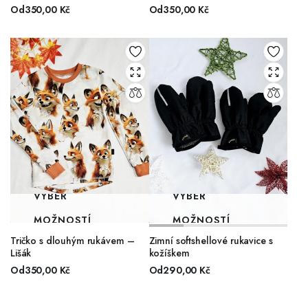
Od
350,00
Kč
Od
350,00
Kč
VÝBĚR
VÝBĚR
MOŽNOSTÍ
MOŽNOSTÍ
Tričko s dlouhým rukávem –
Zimní softshellové rukavice s
Lišák
kožíškem
Od
350,00
Kč
Od
290,00
Kč