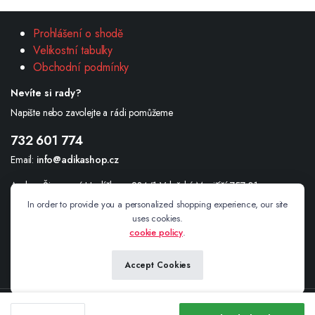
Prohlášení o shodě
Velikostní tabulky
Obchodní podmínky
Nevíte si rady?
Napište nebo zavolejte a rádi pomůžeme
732 601 774
Email:
info@adikashop.cz
Andrea Šimonová Havlíčkova 234/1 Valašské Meziříčí 757 01
In order to provide you a personalized shopping experience, our site
uses cookies.
cookie policy
.
Sledujte nás
Accept Cookies
Copyright 2025© adikashop.cz