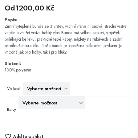
Od
1200,00
Kč
Popis:
Zimní vyteplená bunda ze 3 vrstev, vrchní vrstva nilonová, střední vrstva
vatelín a vnitřní vrstva hebký vlas. Bunda má velkou kapuci, stojáček
přiléhajíci ke krku, praktické teplé kapsy, náplety na rukávech a zadní
prodlouženou délku. Naše bunda je opatřena reflexními prvkami. Je
vhodná jak pro holky, tak i pro kluky.
Složení:
100% polyester
Velikosti
Barvy
Add to wishlist