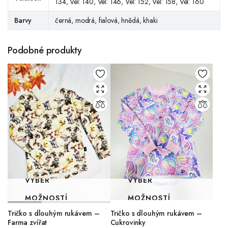
134, Vel: 140, Vel: 146, Vel: 152, Vel: 158, Vel: 160
Barvy
černá, modrá, fialová, hnědá, khaki
Podobné produkty
VÝBĚR
VÝBĚR
MOŽNOSTÍ
MOŽNOSTÍ
Tričko s dlouhým rukávem –
Tričko s dlouhým rukávem –
Farma zvířat
Cukrovinky